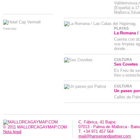
Valldemossa,m
(España) a 17
Mallorca.Situa
PLAYAS
Publicidad
La Romana / 
Cuenta con do
sus limpias a
donde...
CULTURA
Ses Covetes
Es Freu de ses
freo o estrech
CULTURA
Un paseo po
Calles de Pal
C. Fábrica, 41 Bajos
07013 - Palma de Mallorca - Bale
© 2011 MALLORCAGAYMAP.COM
T. +34 971 457 564
Nota legal
mail@hansenandpartner.com