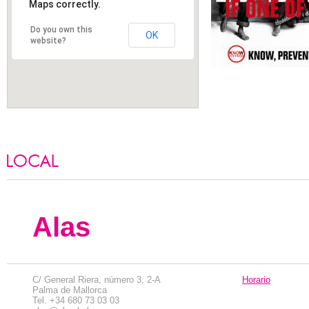
Maps correctly.
Do you own this
OK
website?
SERVICIOS
Alas
C/ General Riera, número 3, 2-A
Horario
Palma de Mallorca
Tel. +34 680 73 03 03