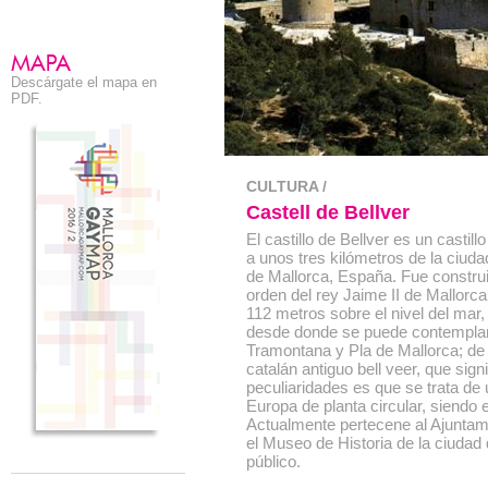
Descárgate el mapa en
PDF.
CULTURA /
Castell de Bellver
El castillo de Bellver es un castill
a unos tres kilómetros de la ciuda
de Mallorca, España. Fue construid
orden del rey Jaime II de Mallorc
112 metros sobre el nivel del mar
desde donde se puede contemplar l
Tramontana y Pla de Mallorca; de
catalán antiguo bell veer, que sign
peculiaridades es que se trata de 
Europa de planta circular, siendo 
Actualmente pertecene al Ajuntam
el Museo de Historia de la ciudad 
público.